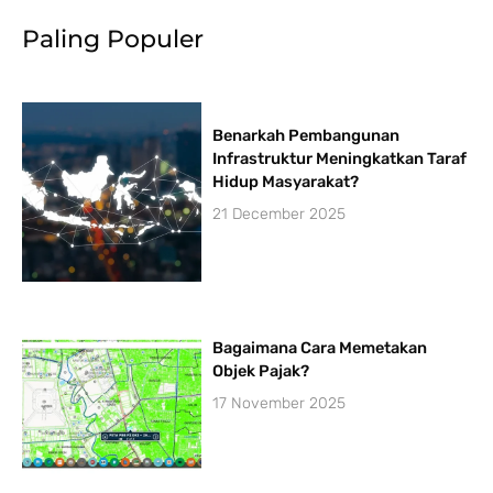
p
k
n
a
Paling Populer
-
m
f
Benarkah Pembangunan
Infrastruktur Meningkatkan Taraf
Hidup Masyarakat?
21 December 2025
Bagaimana Cara Memetakan
Objek Pajak?
17 November 2025