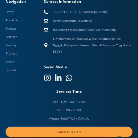
Navigation
Contact Information
Home
+62 813 1616 5131 (WhatsApp Admin)
About Us
admin@arkabumi.id (Admin)
Contact
marketing@arkabumi.id (Sales dan Marketing)
Services
Jl. Mahameru 3, Ngabean Wetan, Sinduharjo, Kec.
Training
Ngaglik, Kabupaten Sleman, Daerah Istimewa Yogyakarta
55581
Product
Article
Social Media
Portfolio
Services Time
Sen - Jum: 9:00 - 17 00
Sab: 9:00 - 13 00
Minggu: Email / WA / Call only
Contact Us Here