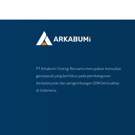
PT Arkabumi Sinergi Bersama merupakan konsultan
geospasial yang berfokus pada pembangunan
berkelanjutan dan pengembangan SDM berkualitas
di Indonesia.