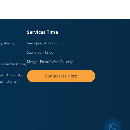
Services Time
pp Admin)
Sen - Jum: 9:00 - 17 00
Sab: 9:00 - 13 00
Minggu: Email / WA / Call only
s dan Marketing)
an, Sinduharjo,
Contact Us Here
man, Daerah