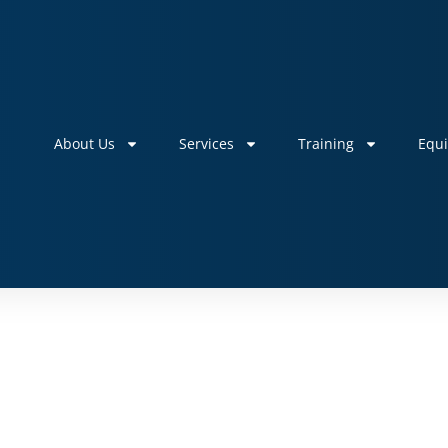
About Us
Services
Training
Equ