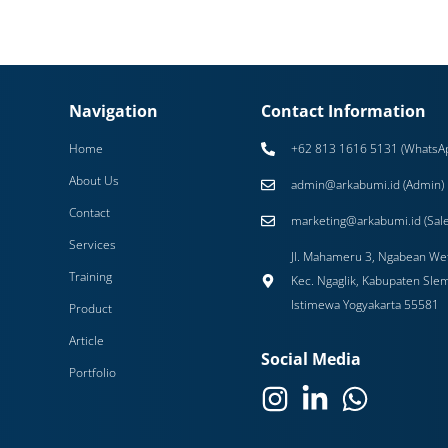
Navigation
Contact Information
Home
+62 813 1616 5131 (WhatsA
About Us
admin@arkabumi.id (Admin)
Contact
marketing@arkabumi.id (Sale
Services
Jl. Mahameru 3, Ngabean Wet
Training
Kec. Ngaglik, Kabupaten Sle
Istimewa Yogyakarta 55581
Product
Article
Social Media
Portfolio