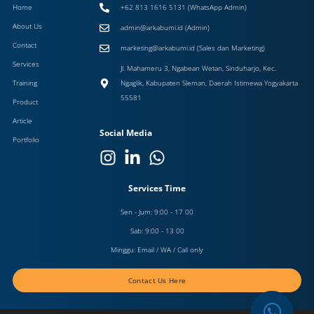
Home
+62 813 1616 5131 (WhatsApp Admin)
About Us
admin@arkabumi.id (Admin)
Contact
marketing@arkabumi.id (Sales dan Marketing)
Services
Jl. Mahameru 3, Ngabean Wetan, Sinduharjo, Kec.
Training
Ngaglik, Kabupaten Sleman, Daerah Istimewa Yogyakarta
55581
Product
Article
Social Media
Portfolio
Services Time
Sen - Jum: 9:00 - 17 00
Sab: 9:00 - 13 00
Minggu: Email / WA / Call only
Contact Us Here