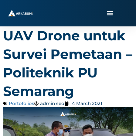
Skip
to
content
UAV Drone untuk
Survei Pemetaan –
Politeknik PU
Semarang
Portofolios
admin seo
14 March 2021