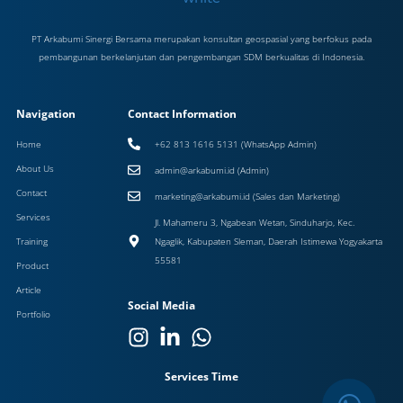
PT Arkabumi Sinergi Bersama merupakan konsultan geospasial yang berfokus pada
pembangunan berkelanjutan dan pengembangan SDM berkualitas di Indonesia.
Navigation
Contact Information
Home
+62 813 1616 5131 (WhatsApp Admin)
About Us
admin@arkabumi.id (Admin)
Contact
marketing@arkabumi.id (Sales dan Marketing)
Services
Jl. Mahameru 3, Ngabean Wetan, Sinduharjo, Kec.
Training
Ngaglik, Kabupaten Sleman, Daerah Istimewa Yogyakarta
55581
Product
Article
Social Media
Portfolio
Services Time