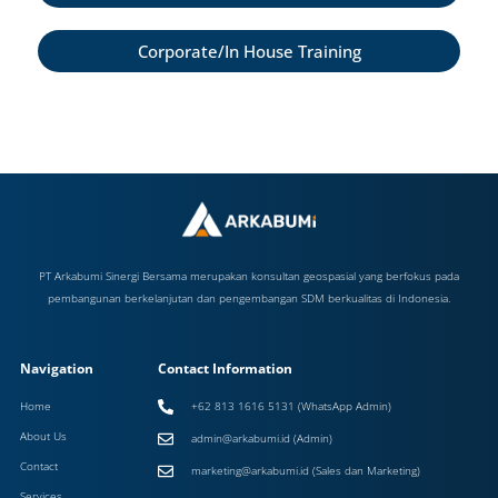
Corporate/In House Training
PT Arkabumi Sinergi Bersama merupakan konsultan geospasial yang berfokus pada
pembangunan berkelanjutan dan pengembangan SDM berkualitas di Indonesia.
Navigation
Contact Information
Home
+62 813 1616 5131 (WhatsApp Admin)
About Us
admin@arkabumi.id (Admin)
Contact
marketing@arkabumi.id (Sales dan Marketing)
Services